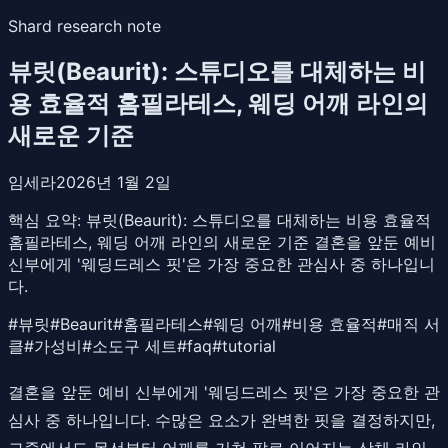
Shard research note
뷰릿(Beaurit): 스튜디오를 대체하는 비
용 효율적 홈필라테스, 웨딩 어깨 라인의
새로운 기준
임세라
2026년 1월 2일
핵심 요약:
뷰릿(Beaurit): 스튜디오를 대체하는 비용 효율적
홈필라테스, 웨딩 어깨 라인의 새로운 기준 결혼을 앞둔 예비
신부에게 '웨딩드레스 핏'은 가장 중요한 관심사 중 하나입니
다.
#
뷰릿
#
Beaurit
#
홈필라테스
#
웨딩 어깨
#
비용 효율적
#
매직 서
클
#
가성비
#
소도구 세트
#
faq
#
tutorial
결혼을 앞둔 예비 신부에게 '웨딩드레스 핏'은 가장 중요한 관
심사 중 하나입니다. 수많은 요소가 완벽한 핏을 결정하지만,
그중에서도 목선부터 어깨를 거쳐 팔로 이어지는 상체 라인,