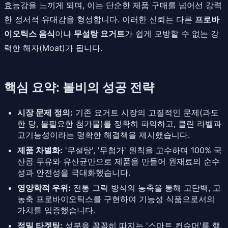
효능감을 느끼게 되며, 이는 단순한 제품 구매를 넘어선 강력
한 정서적 유대감을 형성합니다. 이러한 신뢰는 다른
프로바
이오틱스 음식
이나
무설탕 요거트
가 쉽게 모방할 수 없는 강
력한 해자(Moat)가 됩니다.
핵심 요약: 볼비의 성공 전략
시장 문제 정의:
기존 요거트 시장의 고질적인 문제(과도
한 당, 불필요한 첨가물)를 정확히 파악하고, 클린 라벨과
고기능성이라는 명확한 해결책을 제시했습니다.
제품 차별화:
'무설탕', '무첨가' 원칙을 고수하며 100% 국
산콩 두유와 유산균만으로 제품을 만들어 원재료의 순수
성과 안전성을 극대화했습니다.
영양학적 우위:
전통 그릭 방식의 농축을 통해 고단백, 고
농축 프로바이오틱스를 구현하여 기능성 식품으로서의
가치를 입증했습니다.
정밀 타겟팅:
성분을 꼼꼼히 따지는 '스마트 컨슈머'를 핵