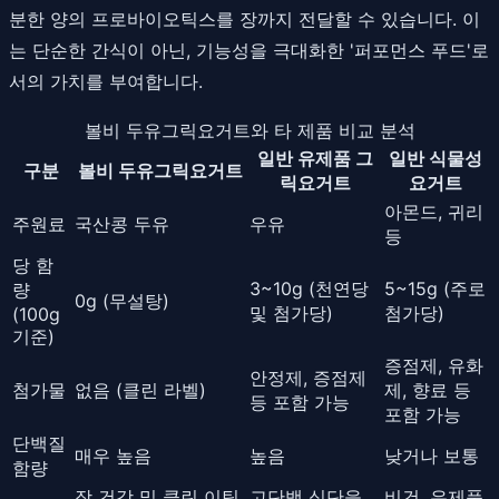
분한 양의 프로바이오틱스를 장까지 전달할 수 있습니다. 이
는 단순한 간식이 아닌, 기능성을 극대화한 '퍼포먼스 푸드'로
서의 가치를 부여합니다.
볼비 두유그릭요거트와 타 제품 비교 분석
일반 유제품 그
일반 식물성
구분
볼비 두유그릭요거트
릭요거트
요거트
아몬드, 귀리
주원료
국산콩 두유
우유
등
당 함
3~10g (천연당
5~15g (주로
량
0g (무설탕)
및 첨가당)
첨가당)
(100g
기준)
증점제, 유화
안정제, 증점제
첨가물
없음 (클린 라벨)
제, 향료 등
등 포함 가능
포함 가능
단백질
매우 높음
높음
낮거나 보통
함량
장 건강 및 클린 이팅
고단백 식단을
비건, 유제품