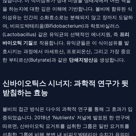
않습니다. 이 식이섬유가 장내 미생물 생태계에서 어떤 역할
을 하는지에 대한 깊은 이해에 기반합니다. 볼비에 함유된 식
이섬유는 인간의 소화효소로는 분해되지 않고 장까지 도달하
여, 비피도박테리움(Bifidobacterium)과 락토바실러스
(Lactobacillus) 같은 유익균의 선택적인 에너지원, 즉
프리
바이오틱 기질
로 작용합니다. 유익균들은 이 식이섬유를 발
효시키는 과정에서 아세트산, 프로피온산, 그리고 가장 중요
한 부티르산(Butyrate)과 같은
단쇄지방산
을 생성합니다.
신바이오틱스 시너지: 과학적 연구가 뒷
받침하는 효능
볼비의 접근 방식은 다수의 과학적 연구를 통해 그 효과가 입
증되었습니다. 2018년 'Nutrients' 저널에 발표된 한 연구에
따르면, 신바이오틱 요거트를 섭취한 그룹은 일반 요거트를
섭취한 그룹에 비해 분변 내 비피도박테리아 수치가 유의미