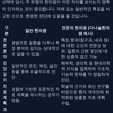
선택에 앞서, 두 유형의 한의원이 어떤 차이를 보이는지 명확
히 인지하는 것이 중요합니다. 아래 표는 일반적인 특징을 비
교한 것으로, 현명한 판단에 도움을 줄 것입니다.
구
전문의 한의원 (다나슬한의
일반 한의원
분
원 예시)
전
특정 분과(침구과, 내과 등)
광범위한 질환을 다루나 특
문
에 대한 고도의 전문성 보
정 분야의 깊이는 상대적으
분
유. 질환의 근본 원인에 대
로 얕을 수 있음.
야
한 심층적 접근 가능.
진
해부학, 생리학 등 현대의학
일반적인 문진, 맥진, 설진
단
적 지식을 접목하여 구조적,
등을 통해 포괄적으로 진
깊
기능적 문제를 더 정밀하게
단.
이
진단.
치
학술적 근거와 최신 연구를
경험에 기반한 표준적인 치
료
바탕으로 환자 개개인에 최
료 계획을 제시하는 경우가
계
적화된 맞춤형 치료 계획
많음.
획
수립.
과