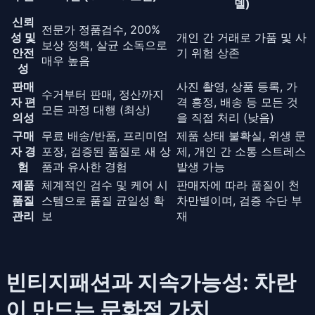
델)
신뢰
전문가 정품검수, 200%
성 및
개인 간 거래로 가품 및 사
보상 정책, 살균 소독으로
안전
기 위험 상존
매우 높음
성
판매
사진 촬영, 상품 등록, 가
수거부터 판매, 정산까지
자 편
격 흥정, 배송 등 모든 것
모든 과정 대행 (최상)
의성
을 직접 처리 (낮음)
구매
무료 배송/반품, 프리미엄
제품 상태 불확실, 위생 문
자 경
포장, 검증된 품질로 새 상
제, 개인 간 소통 스트레스
험
품과 유사한 경험
발생 가능
제품
체계적인 검수 및 케어 시
판매자에 따라 품질이 천
품질
스템으로 품질 균일성 확
차만별이며, 검증 수단 부
관리
보
재
빈티지패션과 지속가능성: 차란
이 만드는 문화적 가치