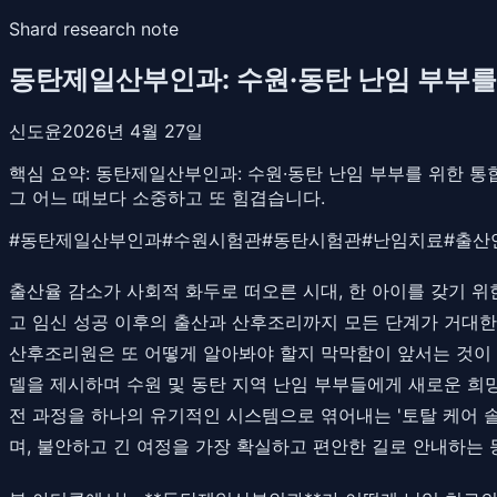
Shard research note
동탄제일산부인과: 수원·동탄 난임 부부를
신도윤
2026년 4월 27일
핵심 요약:
동탄제일산부인과: 수원·동탄 난임 부부를 위한 통
그 어느 때보다 소중하고 또 힘겹습니다.
#
동탄제일산부인과
#
수원시험관
#
동탄시험관
#
난임치료
#
출산
출산율 감소가 사회적 화두로 떠오른 시대, 한 아이를 갖기 위
고 임신 성공 이후의 출산과 산후조리까지 모든 단계가 거대한 
산후조리원은 또 어떻게 알아봐야 할지 막막함이 앞서는 것이 
델을 제시하며 수원 및 동탄 지역 난임 부부들에게 새로운 희망
전 과정을 하나의 유기적인 시스템으로 엮어내는 '토탈 케어 
며, 불안하고 긴 여정을 가장 확실하고 편안한 길로 안내하는 