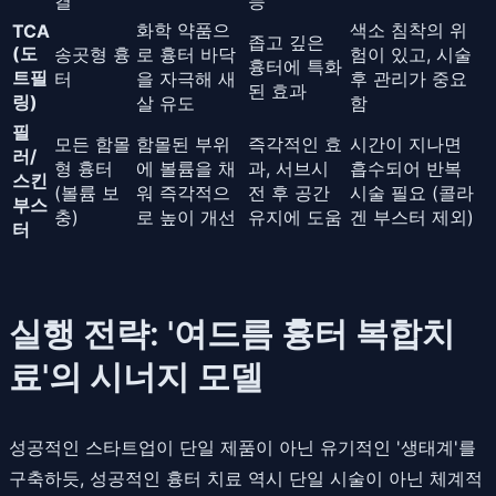
결
능
화학 약품으
색소 침착의 위
TCA
좁고 깊은
(도
송곳형 흉
로 흉터 바닥
험이 있고, 시술
흉터에 특화
트필
터
을 자극해 새
후 관리가 중요
된 효과
링)
살 유도
함
필
모든 함몰
함몰된 부위
즉각적인 효
시간이 지나면
러/
형 흉터
에 볼륨을 채
과, 서브시
흡수되어 반복
스킨
(볼륨 보
워 즉각적으
전 후 공간
시술 필요 (콜라
부스
충)
로 높이 개선
유지에 도움
겐 부스터 제외)
터
실행 전략: '여드름 흉터 복합치
료'의 시너지 모델
성공적인 스타트업이 단일 제품이 아닌 유기적인 '생태계'를
구축하듯, 성공적인 흉터 치료 역시 단일 시술이 아닌 체계적