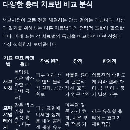
다양한 흉터 치료법 비교 분석
서브시전이 모든 것을 해결하는 만능 열쇠는 아닙니다. 최상
의 결과를 위해서는 다른 치료법과의 전략적 조합이 필요합
니다. 아래 표는 각 치료법의 특징을 비교하여 어떤 상황에
가장 적합한지 보여줍니다.
치료
주요 타겟
작용 원리
장점
한계점
법
흉터
롤링형,
피부 아래 섬
함몰된 흉터
의료진의 숙련도
깊은 박스
서브
유 밴드 물리
의 근본적
에 따라 결과 차
카형 (유
시전
적 절제, 공간
개선, 효과
이 큼, 멍이나 붓
착형 흉
확보
가 영구적임
기 발생 가능
터)
얕은 박스
피부결 및
프락
피부 표면에
카형, 모
톤 개선 효
깊은 유착형 흉
셔널
미세한 상처
공성 흉
과, 넓은 부
터에는 효과가
레이
를 내어 콜라
터, 피부
위 적용 가
제한적임
저
겐 재생 유도