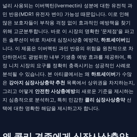
널리 사용되는 이버멕틴(Ivermectin) 성분에 대한 유전적 과
민 반응(MDR1 유전자 변이) 가능성 때문입니다. 이로 인해
많은 보호자들이 부작용 걱정 없이 효과적인 예방책을 찾기
위해 고군분투합니다. 바로 이 시장의 명확한 '문제점'을 파고
든 솔루션이 바로 차세대 심장사상충 예방약,
하트세이버
입
니다. 이 제품은 이버멕틴 과민 반응의 위험을 원천적으로 차
단하면서도 광범위한 내부 기생충 예방 효과를 제공하여, 특
정 니치 시장의 요구를 정확히 충족시키는 성공적인 사례로
분석될 수 있습니다. 본 아티클에서는 왜
하트세이버
가 수많
은
강아지 심장사상충약 추천
목록에서 상위권을 차지하는지,
그리고 어떻게
안전한 사상충예방
의 새로운 기준을 제시하는
지 심층적으로 분석하고, 특히 민감한
콜리 심장사상충약
선
택에 대한 명확한 해답을 제시하고자 합니다.
왜 콜리 견종에게 심장사상충약