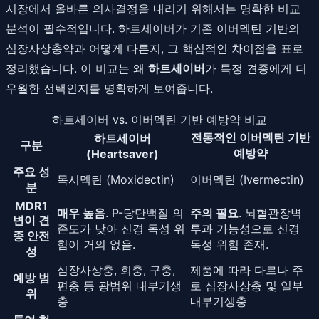
시장에서 올바른 의사결정을 내리기 위해서는 명확한 비교
분석이 필수적입니다. 하트세이버가 기존 이버멕틴 기반의
심장사상충약과 어떻게 다른지, 그 핵심적인 차이점을 표로
정리했습니다. 이 비교는 왜
하트세이버
가 특정 견종에게 더
우월한 선택인지를 명확하게 보여줍니다.
하트세이버 vs. 이버멕틴 기반 예방약 비교
전통적인 이버멕틴 기반
하트세이버
구분
예방약
(Heartsaver)
주요 성
목시덱틴 (Moxidectin)
이버멕틴 (Ivermectin)
분
MDR1
매우 높음
. P-당단백질 의
주의 필요
. 뇌혈관장벽
변이 견
존도가 낮아 신경 독성 위
투과 가능성으로 신경
종 안전
험이 거의 없음.
독성 위험 존재.
성
심장사상충, 회충, 구충,
제품에 따라 다르나 주
예방 범
편충 등 광범위 내부기생
로 심장사상충 및 일부
위
충
내부기생충