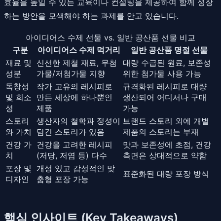
효율을 높일 수 있는 교육이나 컨설팅을 제공하여 함께 성장
하는 방안을 모색해야 하는 과제를 안고 있습니다.
아이디어스 수제 선물 vs. 일반 공산품 선물 비교
구분
아이디어스 수제 먹거리
일반 공산품 명절 선물
재료 및
신선한 제철 재료, 무첨
대량 수급된 원료, 보존성
성분
가물/저첨가물 지향
위한 첨가물 사용 가능
독창성
작가 고유의 레시피로
규격화된 레시피로 대량
및 희소
만든 세상에 하나뿐인
생산되어 어디서나 구매
성
제품
가능
스토리
생산자의 철학과 정성이
브랜드 스토리 외에 개별
와 가치
담긴 스토리가 있음
제품의 스토리는 부재
건강 가
건강을 고려한 레시피
맛과 보존성에 초점, 건강
치
(저당, 저염 등) 다수
측면은 상대적으로 약함
포장 및
개성 있고 감성적인 맞
표준화된 대량 포장 방식
디자인
춤형 포장 가능
핵심 인사이트 (Key Takeaways)