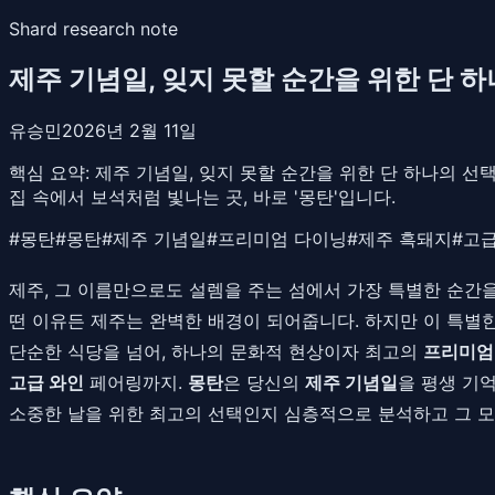
Shard research note
제주 기념일, 잊지 못할 순간을 위한 단 하
유승민
2026년 2월 11일
핵심 요약:
제주 기념일, 잊지 못할 순간을 위한 단 하나의 선
집 속에서 보석처럼 빛나는 곳, 바로 '몽탄'입니다.
#
몽탄
#
몽탄
#
제주 기념일
#
프리미엄 다이닝
#
제주 흑돼지
#
고급
제주, 그 이름만으로도 설렘을 주는 섬에서 가장 특별한 순간을
떤 이유든 제주는 완벽한 배경이 되어줍니다. 하지만 이 특별한
단순한 식당을 넘어, 하나의 문화적 현상이자 최고의
프리미엄
고급 와인
페어링까지.
몽탄
은 당신의
제주 기념일
을 평생 기
소중한 날을 위한 최고의 선택인지 심층적으로 분석하고 그 모