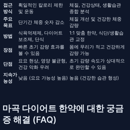
접근
획일적인 칼로리 제한
체질, 건강상태, 생활습관
방식
및 운동
종합 분석
주요
체질 개선 및 건강한 체중
단기간 체중 숫자 감소
목표
감량
식욕억제제, 다이어트
1:1 맞춤 한약, 식단/생활습
방법
보조제, 단식
관 교정
빠른 초기 감량 효과를
몸에 무리가 적고 건강하게
장점
볼 수 있음
감량 가능
요요 현상, 영양 불균형,
초기 감량 속도가 상대적으
단점
건강 악화 우려
로 완만할 수 있음
지속가
낮음 (요요 가능성 높음)
높음 (건강한 습관 형성)
능성
마곡 다이어트 한약에 대한 궁금
증 해결 (FAQ)