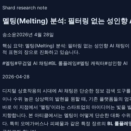
Shard research note
멜팅(Melting) 분석: 필터링 없는 성인향
송소윤
2026년 4월 28일
핵심 요약:
멜팅(Melting) 분석: 필터링 없는 성인향 AI 
적 표현의 장으로 진화하고 있습니다.
#
멜팅
#
무검열 AI 채팅
#
BL 롤플레잉
#
멜팅 캐릭터
#
성인향 AI
2026-04-28
디지털 상호작용의 시대에 AI 채팅은 단순한 정보 검색 도구를
이나 수위 높은 상상력의 발현을 원할 때, 기존 플랫폼들의 
바로 이 지점에서 '멜팅'이라는 스타트업의 아이디어는 빛을
지향합니다. 본 아티클에서는 멜팅이 어떻게 단순한 대화 수위
다. 특히 오메가버스나 피폐물과 같은 특정 장르의
BL 롤플레