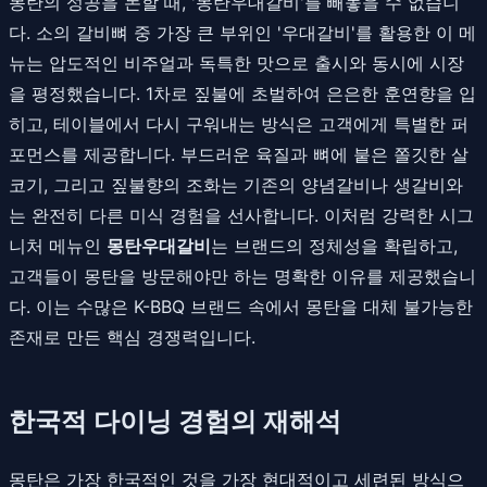
몽탄의 성공을 논할 때, '몽탄우대갈비'를 빼놓을 수 없습니
다. 소의 갈비뼈 중 가장 큰 부위인 '우대갈비'를 활용한 이 메
뉴는 압도적인 비주얼과 독특한 맛으로 출시와 동시에 시장
을 평정했습니다. 1차로 짚불에 초벌하여 은은한 훈연향을 입
히고, 테이블에서 다시 구워내는 방식은 고객에게 특별한 퍼
포먼스를 제공합니다. 부드러운 육질과 뼈에 붙은 쫄깃한 살
코기, 그리고 짚불향의 조화는 기존의 양념갈비나 생갈비와
는 완전히 다른 미식 경험을 선사합니다. 이처럼 강력한 시그
니처 메뉴인
몽탄우대갈비
는 브랜드의 정체성을 확립하고,
고객들이 몽탄을 방문해야만 하는 명확한 이유를 제공했습니
다. 이는 수많은 K-BBQ 브랜드 속에서 몽탄을 대체 불가능한
존재로 만든 핵심 경쟁력입니다.
한국적 다이닝 경험의 재해석
몽탄은 가장 한국적인 것을 가장 현대적이고 세련된 방식으