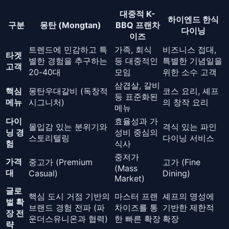
대중적 K-
하이엔드 한식
구분
몽탄 (Mongtan)
BBQ 프랜차
다이닝
이즈
트렌드에 민감하고 특
가족, 회식
비즈니스 접대,
타겟
별한 경험을 추구하는
등 대중적인
특별한 기념일을
고객
20-40대
모임
위한 소수 고객
삼겹살, 갈비
핵심
몽탄우대갈비 (독창적
코스 요리, 셰프
등 표준화된
메뉴
시그니처)
의 창작 요리
메뉴
다이
효율성과 가
몰입감 있는 분위기와
격식 있는 파인
닝 경
성비 중심의
스토리텔링
다이닝 서비스
험
식사
중저가
가격
중고가 (Premium
고가 (Fine
(Mass
대
Casual)
Dining)
Market)
글로
핵심 도시 거점 기반의
마스터 프랜
셰프의 명성에
벌 확
브랜드 경험 전파 (파
차이즈를 통
기반한 제한적
장 전
운더스유니온과 협력)
한 빠른 확장
확장
략