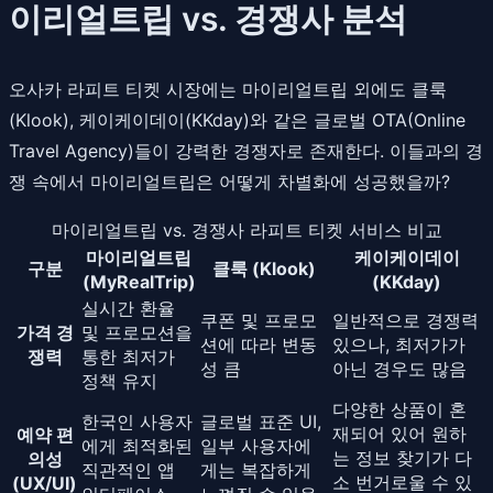
이리얼트립 vs. 경쟁사 분석
오사카 라피트 티켓 시장에는 마이리얼트립 외에도 클룩
(Klook), 케이케이데이(KKday)와 같은 글로벌 OTA(Online
Travel Agency)들이 강력한 경쟁자로 존재한다. 이들과의 경
쟁 속에서 마이리얼트립은 어떻게 차별화에 성공했을까?
마이리얼트립 vs. 경쟁사 라피트 티켓 서비스 비교
마이리얼트립
케이케이데이
구분
클룩 (Klook)
(MyRealTrip)
(KKday)
실시간 환율
쿠폰 및 프로모
일반적으로 경쟁력
가격 경
및 프로모션을
션에 따라 변동
있으나, 최저가가
쟁력
통한 최저가
성 큼
아닌 경우도 많음
정책 유지
다양한 상품이 혼
한국인 사용자
글로벌 표준 UI,
재되어 있어 원하
예약 편
에게 최적화된
일부 사용자에
는 정보 찾기가 다
의성
직관적인 앱
게는 복잡하게
소 번거로울 수 있
(UX/UI)