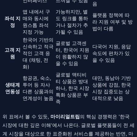
인터페이스
느껴질 수 있음
음
앱 내에서 구
가능하지만, 별
플랫폼 정책에 따
좌석 지
매와 동시에
도 링크를 통하
라 지원 여부 및 방
정
원스톱 좌석
거나 절차가 추
법이 다름
지정 가능
가될 수 있음
한국어 기반의
글로벌 고객센
신속하고 적극
다국어 지원, 응답
고객 지
터, 한국어 지원
적인 고객 응
속도에 편차가 있
원
이 원활하지 않
대 (채팅, 전
을 수 있음
을 수 있음
화)
글로벌 액티비
항공권, 숙소,
대만, 동남아 기반
티 상품은 방대
생태계
투어 등 자사
상품에 강점, 한국
하나, 한국 시장
연동성
다른 상품과의
시장 집중도는 상
특화 상품은 부
연계성이 높음
대적으로 낮음
족
위 표에서 볼 수 있듯,
마이리얼트립
의 핵심 경쟁력은 '한국
시장에 대한 깊은 이해'에서 나온다. 글로벌 플랫폼들이 전 세
계 시장을 대상으로 한 표준화된 서비스를 제공하는 반면, 마