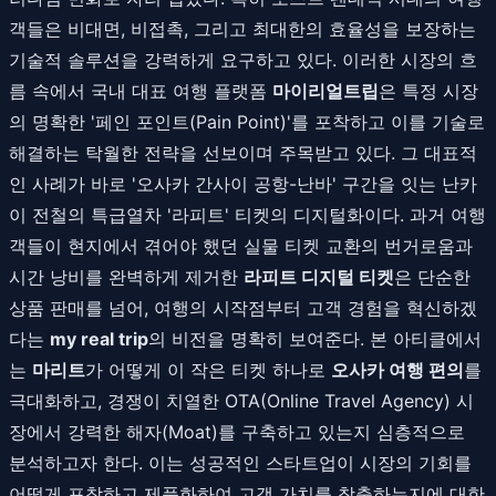
객들은 비대면, 비접촉, 그리고 최대한의 효율성을 보장하는
기술적 솔루션을 강력하게 요구하고 있다. 이러한 시장의 흐
름 속에서 국내 대표 여행 플랫폼
마이리얼트립
은 특정 시장
의 명확한 '페인 포인트(Pain Point)'를 포착하고 이를 기술로
해결하는 탁월한 전략을 선보이며 주목받고 있다. 그 대표적
인 사례가 바로 '오사카 간사이 공항-난바' 구간을 잇는 난카
이 전철의 특급열차 '라피트' 티켓의 디지털화이다. 과거 여행
객들이 현지에서 겪어야 했던 실물 티켓 교환의 번거로움과
시간 낭비를 완벽하게 제거한
라피트 디지털 티켓
은 단순한
상품 판매를 넘어, 여행의 시작점부터 고객 경험을 혁신하겠
다는
my real trip
의 비전을 명확히 보여준다. 본 아티클에서
는
마리트
가 어떻게 이 작은 티켓 하나로
오사카 여행 편의
를
극대화하고, 경쟁이 치열한 OTA(Online Travel Agency) 시
장에서 강력한 해자(Moat)를 구축하고 있는지 심층적으로
분석하고자 한다. 이는 성공적인 스타트업이 시장의 기회를
어떻게 포착하고 제품화하여 고객 가치를 창출하는지에 대한