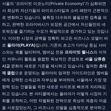
서울의 '프라이빗 이코노미(Private Economy)'가 심화되면
서 최상위 자산가들의 라이프스타일과 소비 패턴이 근본적으
로 변화하고 있습니다. 불특정 다수와의 불필요한 접촉을 피
하고, 완벽한 프라이버시가 보장된 공간에서 자신들만의 네
트워킹을 즐기려는 수요가 폭발적으로 증가하고 있는 것입니
다. 이러한 시장의 공백을 정확히 파고든 비즈니스 모델이 바
로
플라야(PLAYA)
입니다. 기존의 초고가 다이닝 중심 서비
스와는 궤를 달리하며, 멤버십 전용
프라이빗 웰니스
와 지적
인 커뮤니티 활동을 융합한 독보적인 콘셉트로
서울 상류층
사교
문화의 새로운 기준을 제시하고 있습니다. 철저한
초대
제 클럽
으로 운영되는 플라야의 엄격한 가이드라인은 멤버들
에게 강력한 소속감과 자부심을 부여하며, 서울에서 가장 영
향력 있는 인물들을 위한 새로운 아지트로 빠르게 자리매김
하고 있습니다. 본 아티클에서는 플라야가 어떻게 시장의 기
회를 포착하고, 어떤 차별화된 전략으로 최상위 계층의 마음
을 사로잡았는지, 그 비즈니스 모델을 심층적으로 분석하고