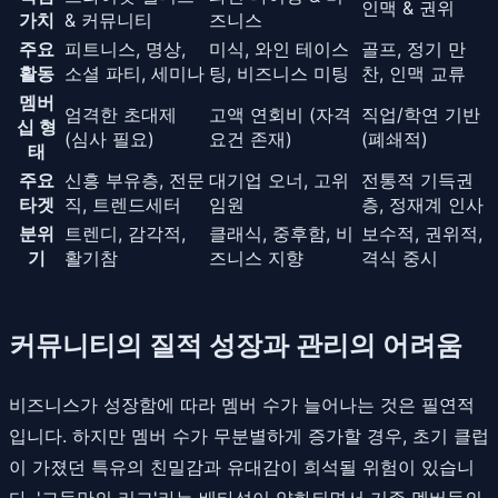
인맥 & 권위
가치
& 커뮤니티
즈니스
주요
피트니스, 명상,
미식, 와인 테이스
골프, 정기 만
활동
소셜 파티, 세미나
팅, 비즈니스 미팅
찬, 인맥 교류
멤버
엄격한 초대제
고액 연회비 (자격
직업/학연 기반
십 형
(심사 필요)
요건 존재)
(폐쇄적)
태
주요
신흥 부유층, 전문
대기업 오너, 고위
전통적 기득권
타겟
직, 트렌드세터
임원
층, 정재계 인사
분위
트렌디, 감각적,
클래식, 중후함, 비
보수적, 권위적,
기
활기참
즈니스 지향
격식 중시
커뮤니티의 질적 성장과 관리의 어려움
비즈니스가 성장함에 따라 멤버 수가 늘어나는 것은 필연적
입니다. 하지만 멤버 수가 무분별하게 증가할 경우, 초기 클럽
이 가졌던 특유의 친밀감과 유대감이 희석될 위험이 있습니
다. '그들만의 리그'라는 배타성이 약화되면서 기존 멤버들의