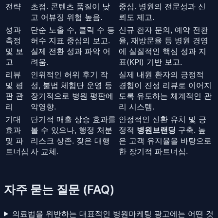
전략
초점. 콘텐츠 품질이 낮
중심. 병원의 전문성과 신
고 어뷰징 위험 높음.
뢰도 제고.
성과
단순 노출 수, 클릭 수 등
신규 환자 문의, 예약 전환
측정
허수 지표 중심의 보고.
율, 재방문율 등 병원 경영
및 보
실제 전환 성과 파악 어
에 실질적인 핵심 성과 지
고
려움.
표(KPI) 기반 보고.
리뷰
인위적인 허위 후기 작
실제 내원 환자의 긍정적
및 평
성, 불법 체험단 운영 등
경험이 진성 리뷰로 이어지
판 관
장기적으로 병원 평판에
도록 유도하는 체계적인 관
리
악영향.
리 시스템.
기대
단기적 매출 상승 효과를
안정적인 신환 유치 및 긍
효과
볼 수 있으나, 행정 처분
정적
병원브랜딩
구축. 높
및 파
리스크 상존. 잦은 대행
은 고객 유지율을 바탕으로
트너십
사 교체.
한 장기적 파트너십.
자주 묻는 질문 (FAQ)
의료법을 위반하는 대표적인 병원마케팅 광고에는 어떤 것