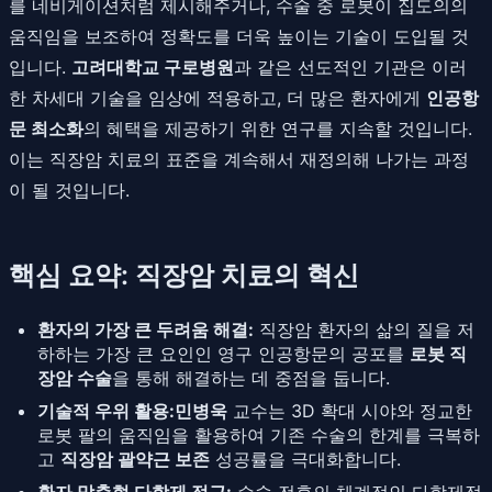
를 네비게이션처럼 제시해주거나, 수술 중 로봇이 집도의의
움직임을 보조하여 정확도를 더욱 높이는 기술이 도입될 것
입니다.
고려대학교 구로병원
과 같은 선도적인 기관은 이러
한 차세대 기술을 임상에 적용하고, 더 많은 환자에게
인공항
문 최소화
의 혜택을 제공하기 위한 연구를 지속할 것입니다.
이는 직장암 치료의 표준을 계속해서 재정의해 나가는 과정
이 될 것입니다.
핵심 요약: 직장암 치료의 혁신
환자의 가장 큰 두려움 해결:
직장암 환자의 삶의 질을 저
하하는 가장 큰 요인인 영구 인공항문의 공포를
로봇 직
장암 수술
을 통해 해결하는 데 중점을 둡니다.
기술적 우위 활용:
민병욱
교수는 3D 확대 시야와 정교한
로봇 팔의 움직임을 활용하여 기존 수술의 한계를 극복하
고
직장암 괄약근 보존
성공률을 극대화합니다.
환자 맞춤형 다학제 접근:
수술 전후의 체계적인 다학제적