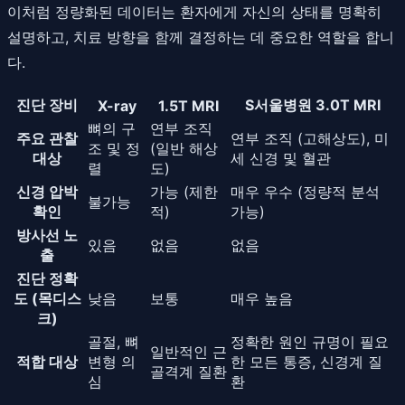
이처럼 정량화된 데이터는 환자에게 자신의 상태를 명확히
설명하고, 치료 방향을 함께 결정하는 데 중요한 역할을 합니
다.
진단 장비
S서울병원 3.0T MRI
X-ray
1.5T MRI
뼈의 구
연부 조직
주요 관찰
연부 조직 (고해상도), 미
조 및 정
(일반 해상
대상
세 신경 및 혈관
렬
도)
신경 압박
가능 (제한
매우 우수 (정량적 분석
불가능
확인
적)
가능)
방사선 노
있음
없음
없음
출
진단 정확
도 (목디스
낮음
보통
매우 높음
크)
골절, 뼈
정확한 원인 규명이 필요
일반적인 근
적합 대상
변형 의
한 모든 통증, 신경계 질
골격계 질환
심
환