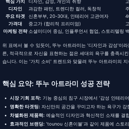
핵심 가치
디자인, 감성, 개인의 취향
고
디자인
과감한 패턴, 트렌디한 컬러, 독창적
주
주요 타겟
신혼부부, 20-30대, 인테리어 고관여자
4
가격대
중고가 (합리적 프리미엄)
고
마케팅 전략
소셜미디어 중심, 인플루언서 협업, 스토리텔링
백
위 표에서 볼 수 있듯이, 뚜누 아트라미는 '디자인과 감성'
른, 적극적으로 자신을 표현하는 젊은 세대의 욕구를 충족시킨
습니다. 이는 '가치 소비' 트렌드와 맞물려 뚜누 아트라미의 
핵심 요약: 뚜누 아트라미 성공 전략
시장 기회 포착:
기능 중심의 침구 시장에서 '감성 인테리어
명확한 타겟팅:
자신만의 공간을 꾸미고자 하는 욕구가 강한
차별화된 제품력:
예술적인 디자인과 혁신적인 소재를 결합
효과적인 브랜딩:
'tounou 신혼이불'과 같이 제품에 