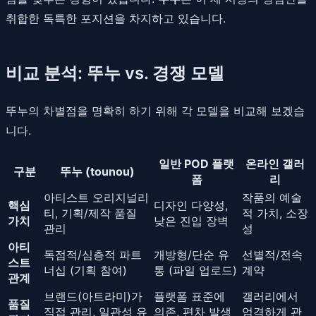
취합한 독특한 포지션을 차지하고 있습니다.
비교 분석: 뚜누 vs. 경쟁 모델
뚜누의 차별점을 명확히 하기 위해 각 모델을 비교해 보겠습
니다.
일반 POD 플랫
온라인 갤러
구분
뚜누 (tounou)
폼
리
아티스트 오리지널리
작품의 예술
핵심
디자인 다양성,
티, 기획/제작 품질
적 가치, 소장
가치
낮은 진입 장벽
관리
성
아티
독점적/심층적 파트
개방형/단순 유
선별적/전속
스트
너십 (기획 참여)
통 (파일 업로드)
계약
관계
브랜드(아트라미)가
플랫폼 표준에
갤러리에서
품질
직접 관리, 일관성 유
의존, 편차 발생
엄격하게 관