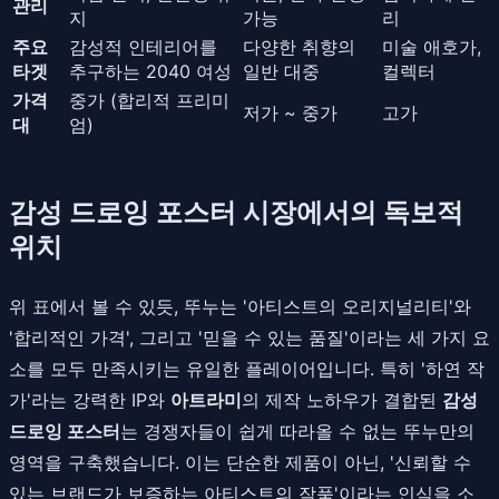
관리
지
가능
리
주요
감성적 인테리어를
다양한 취향의
미술 애호가,
타겟
추구하는 2040 여성
일반 대중
컬렉터
가격
중가 (합리적 프리미
저가 ~ 중가
고가
대
엄)
감성 드로잉 포스터 시장에서의 독보적
위치
위 표에서 볼 수 있듯, 뚜누는 '아티스트의 오리지널리티'와
'합리적인 가격', 그리고 '믿을 수 있는 품질'이라는 세 가지 요
소를 모두 만족시키는 유일한 플레이어입니다. 특히 '하연 작
가'라는 강력한 IP와
아트라미
의 제작 노하우가 결합된
감성
드로잉 포스터
는 경쟁자들이 쉽게 따라올 수 없는 뚜누만의
영역을 구축했습니다. 이는 단순한 제품이 아닌, '신뢰할 수
있는 브랜드가 보증하는 아티스트의 작품'이라는 인식을 소