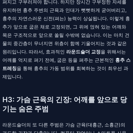
펴지고 구부러져야 합니다. 하지만 장시간 구부정한 자세를
유지하면 흉추 주변의 근육과 인대가 뻣뻣하게 굳어버리고,
흉추의 자연스러운 신전(펴는) 능력이 상실됩니다. 이렇게 흉
추가 앞으로 굽은 채로 고정되면, 그 위에 얹혀 있는 어깨와
목은 구조적으로 앞으로 쏠릴 수밖에 없습니다. 이는 마치 건
물의 중간층이 무너지면 위층이 함께 기울어지는 것과 같은
원리입니다. 따라서, 효과적인
라운드숄더 교정
을 위해서는
어깨를 억지로 펴기 전에, 굽은 등을 펴주는 근본적인
흉추 스
트레칭
을 통해 흉추의 가동 범위를 회복하는 것이 최우선 과
제입니다.
H3: 가슴 근육의 긴장: 어깨를 앞으로 당
기는 숨은 주범
라운드숄더의 또 다른 주범은 가슴 근육(대흉근, 소흉근)의
과도한 긴장과 단축입니다. 컴퓨터 작업이나 스마트폰 사용