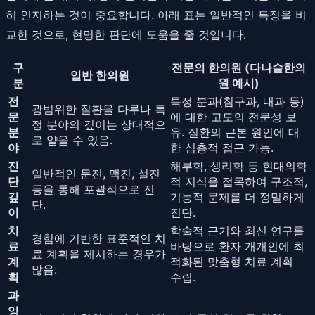
히 인지하는 것이 중요합니다. 아래 표는 일반적인 특징을 비
교한 것으로, 현명한 판단에 도움을 줄 것입니다.
구
전문의 한의원 (다나슬한의
일반 한의원
분
원 예시)
전
특정 분과(침구과, 내과 등)
광범위한 질환을 다루나 특
문
에 대한 고도의 전문성 보
정 분야의 깊이는 상대적으
분
유. 질환의 근본 원인에 대
로 얕을 수 있음.
야
한 심층적 접근 가능.
진
해부학, 생리학 등 현대의학
일반적인 문진, 맥진, 설진
단
적 지식을 접목하여 구조적,
등을 통해 포괄적으로 진
깊
기능적 문제를 더 정밀하게
단.
이
진단.
치
학술적 근거와 최신 연구를
경험에 기반한 표준적인 치
료
바탕으로 환자 개개인에 최
료 계획을 제시하는 경우가
계
적화된 맞춤형 치료 계획
많음.
획
수립.
과
잉