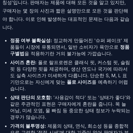
칭성'입니다. 판매자는 제품에 대해 모든 것을 알고 있지만,
구매자는 몇 장의 사진과 짧은 설명만으로 모든 것을 판단해
야 합니다. 이로 인해 발생하는 대표적인 문제는 다음과 같습
니다.
정품 여부 불확실성:
정교하게 만들어진 '슈퍼 페이크' 제
품들이 시장에 유통되면서, 일반 소비자가 육안으로
정품
구별법
을 적용하기란 거의 불가능에 가깝습니다.
사이즈 혼란:
폴로 랄프로렌은 클래식 핏, 커스텀 핏, 슬림
핏 등 다양한 핏을 제공하며, 생산 연도나 국가에 따라서
도 실측 사이즈가 미세하게 다릅니다. 단순한 S, M, L 표
기만으로는 자신에게 맞는
폴로 사이즈
를 예측하기 어렵
습니다.
상태 판단의 모호함:
'사용감이 적다' 또는 '상태가 좋다'와
같은 주관적인 표현은 구매자에게 혼란을 줍니다. 목 늘
어남, 미세 오염, 물 빠짐 등 중요한 상태 정보가 누락되는
경우가 많습니다.
가격의 불투명성:
제품의 상태, 연식, 희소성 등을 종합적
으로 고려한 '적정 시세'에 대한 기준이 없어 판매자가 부