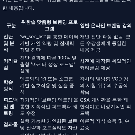
한 내용입니다.
위한솔 맞춤형 브랜딩 프로
구분
일반 온라인 브랜딩 강의
그램
진단
'wi_see_list'를 통한 데이터
개인 진단 과정 없음. 모
및 분
기반 개인 역량 및 잠재력
든 수강생에게 동일한
석
정밀 진단
내용 제공
진단 결과에 따른 100% 맞
커리큘
사전에 제작된 획일적인
춤형 '마케터 성장 로드맵'
럼
커리큘럼 제공
설계
멘토와의 1:1 또는 소그룹
강사의 일방향 VOD 강
학습
기반 상호작용 및 실습 중
의 시청 위주의 수동적
방식
심
학습
피드백
정기적인 '브랜딩 멘토링'을
Q&A 게시판을 통한 제
및 멘
통한 지속적인 피드백과 궤
한적이고 비정기적인 피
토링
도 수정
드백
실행 가능한 개인화된 브랜
이론적 지식 습득 및 수
결과물
딩 전략과 포트폴리오 자산
료증