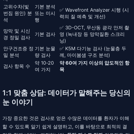
고위수차(빛
기본 분석
✅ Wavefront Analyzer 시행 (시
번짐 원인) 분
또는 미시
력의 질 예측 및 개선)
석
행
✅ 3D-OCT, 무산동 광각 안저 촬
망막 및 시신
기본 검사
영 (녹내장 등 망막질환 스크리
경 정밀 검사
닝)
안구건조증 정
기본 눈물
✅ K5M 다기능 검사 (눈물층 두
밀 분석
량 검사
께, 마이봄샘 구조 분석)
약 10-20
약 60여 가지 이상의 압도적인 항
검사 항목 수
여 가지
목
1:1 맞춤 상담: 데이터가 말해주는 당신의
눈 이야기
가장 중요한 것은 검사로 얻은 수많은 데이터를 환자가 이해
할 수 있도록 알기 쉽게 설명하고, 이를 바탕으로 최적의 결