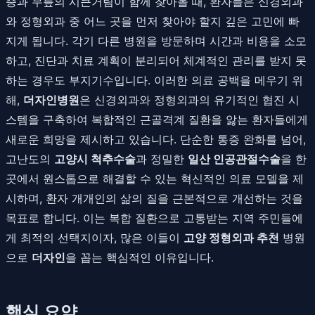
증과 무릎의 시큰거림이 함께 찾아올 때, 환자들은 신경외과
와 정형외과 중 어느 곳을 먼저 찾아야 할지 깊은 고민에 빠
지게 됩니다. 각기 다른 병원을 방문하며 시간과 비용을 소모
하고, 진단과 치료 계획이 분리되어 체계적인 관리를 받지 못
하는 경우도 부지기수입니다. 이러한 의료 공백을 메우기 위
해,
더자인병원
은 신경외과와 정형외과의 유기적인 협진 시
스템을 구축하여 복합적인 근골격계 질환을 앓는 환자들에게
새로운 희망을 제시하고 있습니다. 단순한 통증 완화를 넘어,
고난도의
고양시 척추수술
과 정밀한
일산 인공관절수술
을 한
곳에서 원스톱으로 해결할 수 있는 혁신적인 의료 모델을 제
시하며, 환자 개개인의 삶의 질을 근본적으로 개선하는 것을
목표로 합니다. 이는 복합 질환으로 고통받는 지역 주민들에
게 최적의 선택지이자, 많은 이들이
고양 정형외과 추천
병원
으로
더자인
을 꼽는 핵심적인 이유입니다.
핵심 요약