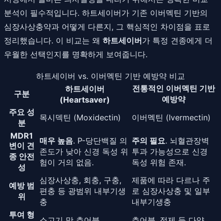
분석이 필수적입니다. 하트세이버가 기존 이버멕틴 기반의
심장사상충약과 어떻게 다른지, 그 핵심적인 차이점을 표로
정리했습니다. 이 비교는 왜
하트세이버
가 특정 견종에게 더
우월한 선택인지를 명확하게 보여줍니다.
하트세이버 vs. 이버멕틴 기반 예방약 비교
전통적인 이버멕틴 기반
하트세이버
구분
예방약
(Heartsaver)
주요 성
목시덱틴 (Moxidectin)
이버멕틴 (Ivermectin)
분
MDR1
매우 높음
. P-당단백질 의
주의 필요
. 뇌혈관장벽
변이 견
존도가 낮아 신경 독성 위
투과 가능성으로 신경
종 안전
험이 거의 없음.
독성 위험 존재.
성
심장사상충, 회충, 구충,
제품에 따라 다르나 주
예방 범
편충 등 광범위 내부기생
로 심장사상충 및 일부
위
충
내부기생충
투여 형
소고기 맛 츄어블
츄어블, 정제 등 다양