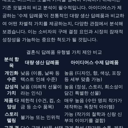
기존 모델과의 비교 분석이 필수적입니다. 아이디어스가 제
공하는 '수제 답례품'이 전통적인 대량 생산 답례품과 비교하
여 어떤 차별적 가치를 제공하는지, 다양한 관점에서 분석해
보겠습니다. 이는 소비자의 구매 결정 요인과 시장의 잠재적
성장성을 가늠하는 중요한 척도가 될 것입니다.
결혼식 답례품 유형별 가치 제안 비교
분석 항
대량 생산 답례품
아이디어스 수제 답례품
목
개인화
낮음 (이름, 날짜 등
높음 (디자인, 향, 색상, 포장
수준
텍스트 인쇄 수준)
등 세부 맞춤 가능)
감성적
낮음 (의례적 선물이
높음 (정성, 스토리, 희소성이
가치
라는 인식)
담긴 특별한 선물)
제품 다
제한적 (수건, 컵, 소
매우 높음 (수만 명의 작가가
양성
금 등 소수 품목)
제작하는 독창적 아이템)
스토리
가능 (작가의 철학과 신랑 신
불가능 또는 인위적
텔링
부의 이야기를 결합)
고객 경
단순 구매 (상품 선택
관계 형성 (작가와 소통, 제작