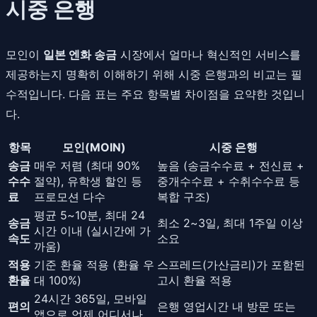
시중 은행
모인이
일본 엔화 송금
시장에서 얼마나 혁신적인 서비스를
제공하는지 명확히 이해하기 위해 시중 은행과의 비교는 필
수적입니다. 다음 표는 주요 항목별 차이점을 요약한 것입니
다.
항목
모인(MOIN)
시중 은행
송금
매우 저렴 (최대 90%
높음 (송금수수료 + 전신료 +
수수
절약), 유학생 할인 등
중개수수료 + 수취수수료 등
료
프로모션 다수
복합 구조)
평균 5~10분, 최대 24
송금
최소 2~3일, 최대 1주일 이상
시간 이내 (실시간에 가
속도
소요
까움)
적용
기준 환율 적용 (환율 우
스프레드(가산금리)가 포함된
환율
대 100%)
고시 환율 적용
24시간 365일, 모바일
편의
은행 영업시간 내 방문 또는
앱으로 언제 어디서나