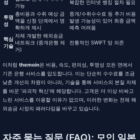
성
복잡한 인터넷 뱅킹 절차 필요
가능
총비용과 수취 예상 금
중개/수취수수료 등 추가 비용
투명
액을 신청 단계에서 명
발생 가능성이 있어 최종 금액
성
확하게 제시
예측 어려움
자체 개발한 해외송금
핵심
네트워크 (중개은행 제
전통적인 SWIFT 망 의존
기술
거)
이처럼
themoin
은 비용, 속도, 편의성, 투명성 모든 면에서
기존 은행 서비스를 압도합니다. 이는 단순히 수수료를 조금
낮춘 개선의 차원이 아니라, 기술을 통해 서비스의 본질 자체
를 바꾼 '파괴적 혁신'에 해당합니다. 고객은 더 이상 비싸고
느린 서비스를 이용할 이유가 없으며, 이러한 변화는 전체 해
외송금 시장의 패러다임을 바꾸고 있습니다.
자주 묻는 질문 (FAQ): 모인 일본