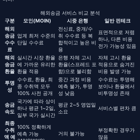
해외송금 서비스 비교 분석
구분
모인(MOIN)
시중 은행
일반 핀테크
해외
전신료, 중개/수
표면적으로 저렴
송금
업계 최저 수준의
취 수수료 등 복
하나, 다른 비용
수수
단일 수수료
합적이고 높은 비
전가 가능성 있음
료
용
해외
실시간 시장 환율
은행 자체 고시
자체 고시 환율
송금
에 가까운 유리한
환율(스프레드 포
적용으로 숨겨진
환율
환율 적용
함)으로 불리함
비용 발생 가능
수수료, 환율, 최
중간 과정 비용
수수료는 투명해
투명
종 수취액 모두
예측 불가, 투명
보이나 환율에서
성
100% 사전 공개
성 낮음
비투명성 존재
국가에 따라 상이
송금
평균 2~5 영업일
하나 평균 1~2일,
서비스별 편차 큼
속도
소요
일부 국가 실시간
최종
100% 정확하게
수취
부정확한 경우가
거의 불가능
예측 가능
액 예
많음