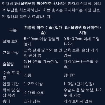
이처럼
S서울병원
의
혁신척추내시경
은 환자의 신체적, 심리
적 부담을 최소화하면서 치료 효과는 극대화하는 가장 진보
된 형태의 척추 치료법입니다.
전통적 척추 수술 (절개
S서울병원 혁신척추내
구분
술)
시경
5~10cm 이상 광범위
0.5~0.7cm 미세 구멍
절개 크기
절개
1~2개
근육 절개 및 박리로 인
근육 보존, 손상 거의
근육 손상
한 손상 큼
없음
많음 (수혈 가능성 있
거의 없음 (무수혈 수
출혈량
음)
술)
수술 후 통
심함
경미함
증
입원 기간
1~2주 이상
1~3일 (단기 입원)
회복 및 일
수술 다음 날 보행, 1~2
수개월 소요
상 복귀
주 내 가능
흉터
크게 남음
거의 보이지 않음