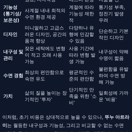
기능성
계절에 따라
통기성 부족,
사계절 내내 최적의
(통기성/
기능성 제한
정전기 발생
수면 환경 제공
보온성)
적
우려
미니멀하고 고급스
다양하나 유
단순하고 기본
디자인
러운 디자인, 공간의
행에 민감할
적인 디자인
품격 향상
수 있음
잦은 세탁에도 변형
사용 기간에
내구성 및
내구성이 약해
이 적고 오래 사용
따라 변형 발
관리
수명이 짧음
가능
생 가능
불편함을 유발
최상의 편안함으로
평균적인 수
수면 경험
하여 수면 방
숙면 유도
준의 편안함
해 가능
단기적인 만
삶의 질을 높이는 장
일회성에 가까
가치
족을 위한 '소
기적인 '투자'
운 '비용'
비'
이처럼, 초기 비용은 상대적으로 높을 수 있으나,
뚜누 아트라
미
는 월등한 내구성과 기능성, 그리고 비교할 수 없는 수면