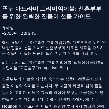
뚜누 아트라미 프리미엄이불: 신혼부부
를 위한 완벽한 집들이 선물 가이드
유태성
•
2025년 12월 24일
핵심 요약:
뚜누 아트라미 프리미엄이불: 신혼부부를 위한 완
벽한 집들이 선물 가이드 신혼부부의 새로운 시작을 축하하
는 집들이 선물은 단순한 물건 이상의 의미를 지닙니다.
#
뚜누
#
tounou
#
아트라미
#
프리미엄이불
#
집들이선물이불
#
숙면이불
#
고급침구
#
comparison
#
faq
신혼부부의 새로운 시작을 축하하는 집들이 선물은 단순한
물건 이상의 의미를 지닙니다. 두 사람의 취향과 삶의 질을
동시에 고려한 선물은 그들의 일상에 오랫동안 긍정적인 영
향을 미치기 때문입니다. 수많은 선택지 속에서, 왜
뚜누
(tounou)
의
아트라미
이불이 현명한 투자이자 최고의 선택