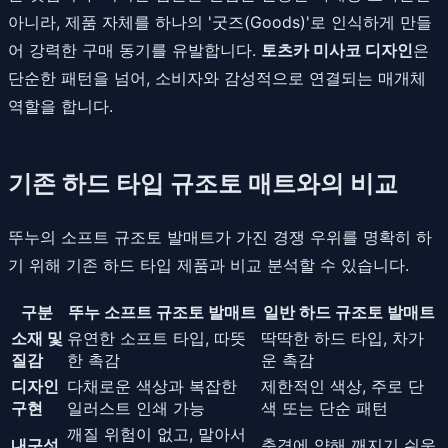
아니라, 제품 자체를 하나의 '굿즈(Goods)'로 인식하게 만들
어 강력한 구매 동기를 유발합니다.
토츠카 미사코 디자인
은
단순한 패턴을 넘어, 소비자와 감성적으로 연결되는 매개체
역할을 합니다.
기존 하드 타입 규조토 매트와의 비교
뚜누의 소프트 규조토 발매트가 가진 경쟁 우위를 명확히 하
기 위해 기존 하드 타입 제품과 비교 분석할 수 있습니다.
구분
뚜누 소프트 규조토 발매트
일반 하드 규조토 발매트
소재 및
유연한 소프트 타입, 따뜻
딱딱한 하드 타입, 차가
질감
한 촉감
운 촉감
디자인
다채로운 색상과 복잡한
제한적인 색상, 주로 단
구현
일러스트 인쇄 가능
색 또는 단순 패턴
깨질 위험이 없고, 말아서
내구성
충격에 약해 깨지기 쉬움