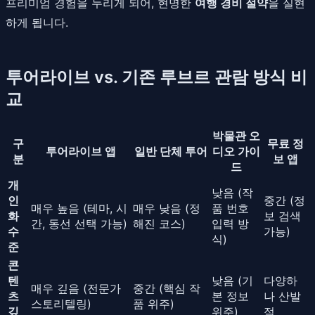
프리미엄 경험을 누리게 되어, 현명한
여행 경비 절약
을 실현
하게 됩니다.
투어라이브 vs. 기존 루브르 관람 방식 비
교
박물관 오
구
무료 정
투어라이브 앱
일반 단체 투어
디오 가이
분
보 앱
드
개
낮음 (작
인
중간 (정
매우 높음 (테마, 시
매우 낮음 (정
품 번호
화
보 검색
간, 동선 선택 가능)
해진 코스)
입력 방
수
가능)
식)
준
콘
텐
낮음 (기
다양하
매우 깊음 (전문가
중간 (핵심 작
츠
본 정보
나 산발
스토리텔링)
품 위주)
깊
위주)
적