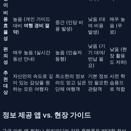
이
비
용
높음 (개인 가이드
낮음 (대
매우 높
중간 (인당 비
효
대비
여행 경비 절
여 비용
음 (무
용 발생)
율
약
)
발생)
료)
성
낮음 (기
편
낮음 (현
매우 높음 (실시간
높음 (인솔자
기 대여/
의
장 활용
동선 안내)
동행)
반납 필
성
도 저하)
요)
추
자신만의 속도로 깊
최소한의 정보
기본 정보
사전 학
천
이 있는 감상을 원
라도 얻고 싶은
만 필요한
습용으
대
하는 모든 여행자
단체 여행객
관람객
로 적합
상
정보 제공 앱 vs. 현장 가이드
구글 아트 앤 컬처나 위키피디아 같은 플랫폼은 방대한 정보