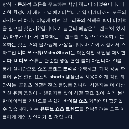
방식과 문화적 흐름을 주도하는 핵심 채널이 되었습니다. 이
러한 환경에서 개인 크리에이터부터 기업 마케터까지 모두의
과제는 단 하나, '어떻게 하면 알고리즘의 선택을 받아 바이럴
을 일으킬 것인가?'입니다. 이 질문의 해답은 '트렌드'에 있지
만, 하루가 다르게 변화하는 트렌드를 수동으로 추적하고 분
석하는 것은 거의 불가능에 가깝습니다. 바로 이 지점에서 스
타트업
비디오 스튜(VideoStew)
는 혁신적인 해답을 제시합
니다.
비디오 스튜
는 단순한 영상 편집 툴이 아닙니다. AI를
통해 실시간으로
쇼츠 트렌드 분석
을 수행하고, 가장 성공 확
률이 높은 편집 요소와
shorts 템플릿
을 사용자에게 직접 제
안하는 '콘텐츠 인텔리전스 플랫폼'입니다. 사용자는 더 이상
최신 유행 음원이나 챌린지를 찾아 헤맬 필요 없이, AI가 분석
한 데이터를 기반으로 손쉽게
바이럴 쇼츠
제작에만 집중할
수 있습니다. 이는
유튜브 쇼츠 트렌드
를 정복하려는 모든 이
들에게 게임 체인저가 될 것입니다.