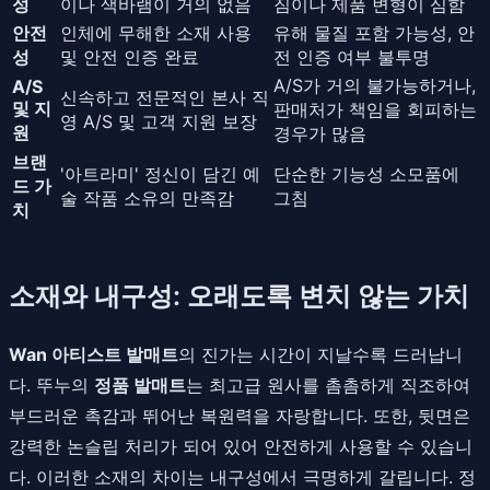
성
이나 색바램이 거의 없음
짐이나 제품 변형이 심함
안전
인체에 무해한 소재 사용
유해 물질 포함 가능성, 안
성
및 안전 인증 완료
전 인증 여부 불투명
A/S가 거의 불가능하거나,
A/S
신속하고 전문적인 본사 직
및 지
판매처가 책임을 회피하는
영 A/S 및 고객 지원 보장
원
경우가 많음
브랜
'아트라미' 정신이 담긴 예
단순한 기능성 소모품에
드 가
술 작품 소유의 만족감
그침
치
소재와 내구성: 오래도록 변치 않는 가치
Wan 아티스트 발매트
의 진가는 시간이 지날수록 드러납니
다. 뚜누의
정품 발매트
는 최고급 원사를 촘촘하게 직조하여
부드러운 촉감과 뛰어난 복원력을 자랑합니다. 또한, 뒷면은
강력한 논슬립 처리가 되어 있어 안전하게 사용할 수 있습니
다. 이러한 소재의 차이는 내구성에서 극명하게 갈립니다. 정