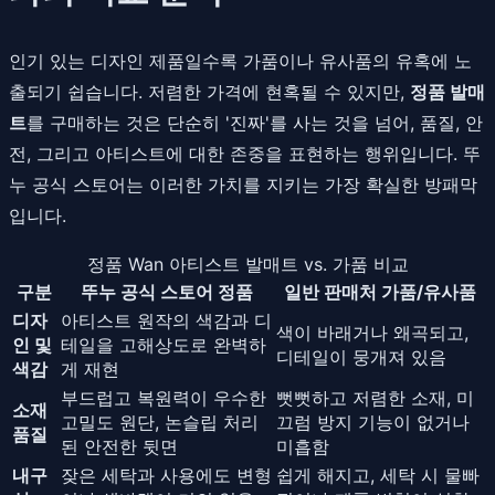
인기 있는 디자인 제품일수록 가품이나 유사품의 유혹에 노
출되기 쉽습니다. 저렴한 가격에 현혹될 수 있지만,
정품 발매
트
를 구매하는 것은 단순히 '진짜'를 사는 것을 넘어, 품질, 안
전, 그리고 아티스트에 대한 존중을 표현하는 행위입니다. 뚜
누 공식 스토어는 이러한 가치를 지키는 가장 확실한 방패막
입니다.
정품 Wan 아티스트 발매트 vs. 가품 비교
구분
뚜누 공식 스토어 정품
일반 판매처 가품/유사품
디자
아티스트 원작의 색감과 디
색이 바래거나 왜곡되고,
인 및
테일을 고해상도로 완벽하
디테일이 뭉개져 있음
색감
게 재현
부드럽고 복원력이 우수한
뻣뻣하고 저렴한 소재, 미
소재
고밀도 원단, 논슬립 처리
끄럼 방지 기능이 없거나
품질
된 안전한 뒷면
미흡함
내구
잦은 세탁과 사용에도 변형
쉽게 해지고, 세탁 시 물빠