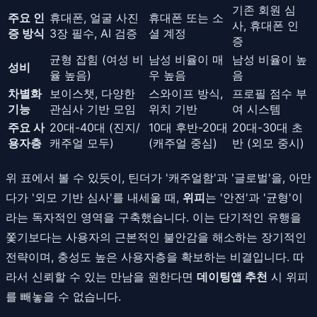
기존 회원 심
주요 인
휴대폰, 얼굴 사진
휴대폰 또는 소
사, 휴대폰 인
증 방식
3장 필수, AI 검증
셜 계정
증
균형 잡힘 (여성 비
남성 비율이 매
남성 비율이 높
성비
율 높음)
우 높음
음
차별화
보이스챗, 다양한
스와이프 방식,
프로필 점수 부
기능
관심사 기반 모임
위치 기반
여 시스템
주요 사
20대-40대 (진지/
10대 후반-20대
20대-30대 초
용자층
캐주얼 모두)
(캐주얼 중심)
반 (외모 중시)
위 표에서 볼 수 있듯이, 틴더가 '캐주얼함'과 '글로벌'을, 아만
다가 '외모 기반 심사'를 내세울 때,
위피
는 '안전'과 '균형'이
라는 독자적인 영역을 구축했습니다. 이는 단기적인 유행을
쫓기보다는 사용자의 근본적인 불안감을 해소하는 장기적인
전략이며, 충성도 높은 사용자층을 확보하는 비결입니다. 따
라서 신뢰할 수 있는 만남을 원한다면
데이팅앱 추천
시 위피
를 빼놓을 수 없습니다.